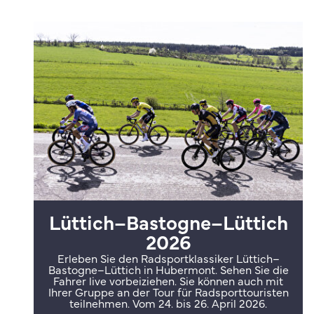
Lüttich–Bastogne–Lüttich
2026
Erleben Sie den Radsportklassiker Lüttich–
Bastogne–Lüttich in Hubermont. Sehen Sie die
Fahrer live vorbeiziehen. Sie können auch mit
Ihrer Gruppe an der Tour für Radsporttouristen
teilnehmen. Vom 24. bis 26. April 2026.