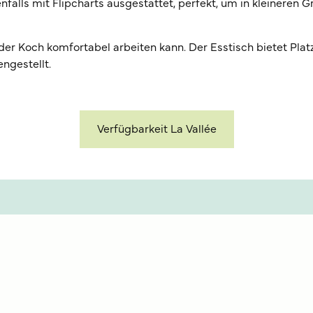
alls mit Flipcharts ausgestattet, perfekt, um in kleineren G
 der Koch komfortabel arbeiten kann. Der Esstisch bietet Pla
ngestellt.
Verfügbarkeit La Vallée