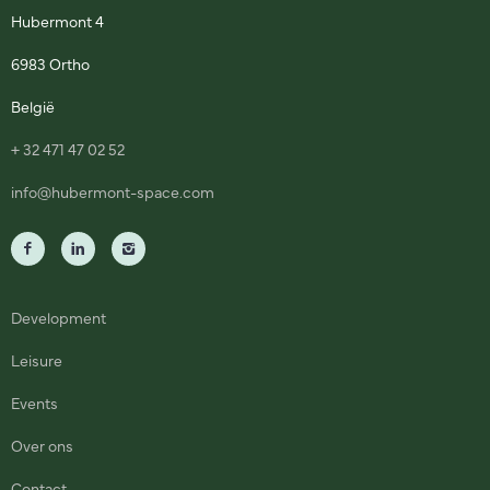
Hubermont 4
6983 Ortho
België
+ 32 471 47 02 52
info@hubermont-space.com
Development
Leisure
Events
Over ons