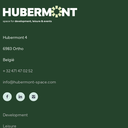
Hubermont 4
6983 Ortho
België
+ 32 471 47 02 52
info@hubermont-space.com
Development
Leisure