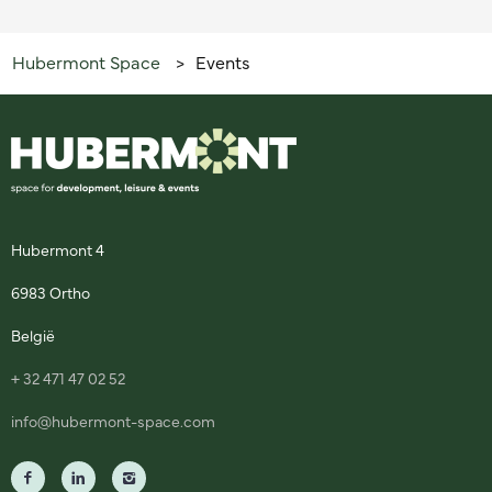
Hubermont Space
Events
>
Hubermont 4
6983 Ortho
België
+ 32 471 47 02 52
info@hubermont-space.com