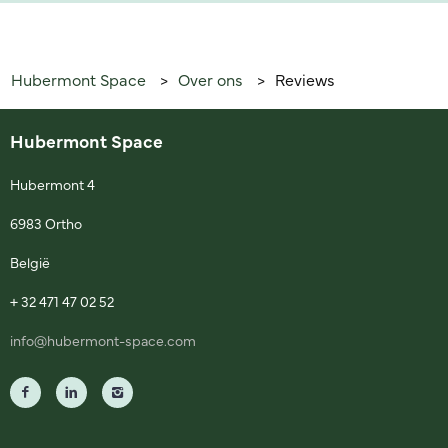
Hubermont Space
Over ons
Reviews
>
>
Hubermont Space
Hubermont 4
6983 Ortho
België
+ 32 471 47 02 52
info@hubermont-space.com